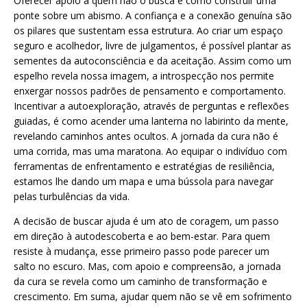
Oferecer apoio a quem não o busca é como construir uma
ponte sobre um abismo. A confiança e a conexão genuína são
os pilares que sustentam essa estrutura. Ao criar um espaço
seguro e acolhedor, livre de julgamentos, é possível plantar as
sementes da autoconsciência e da aceitação. Assim como um
espelho revela nossa imagem, a introspecção nos permite
enxergar nossos padrões de pensamento e comportamento.
Incentivar a autoexploração, através de perguntas e reflexões
guiadas, é como acender uma lanterna no labirinto da mente,
revelando caminhos antes ocultos. A jornada da cura não é
uma corrida, mas uma maratona. Ao equipar o indivíduo com
ferramentas de enfrentamento e estratégias de resiliência,
estamos lhe dando um mapa e uma bússola para navegar
pelas turbulências da vida.
A decisão de buscar ajuda é um ato de coragem, um passo
em direção à autodescoberta e ao bem-estar. Para quem
resiste à mudança, esse primeiro passo pode parecer um
salto no escuro. Mas, com apoio e compreensão, a jornada
da cura se revela como um caminho de transformação e
crescimento. Em suma, ajudar quem não se vê em sofrimento