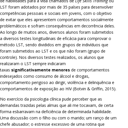
de habilidades para a vida chamados de
Life Skills Training
ou
LST foram adotados por mais de 35 países para desenvolver
competências pessoais e sociais em jovens, com o objetivo
de evitar que eles apresentem comportamentos socialmente
problemáticos e sofram consequências em decorrência deles.
Ao longo de muitos anos, diversos alunos foram submetidos
a diversos testes longitudinais de eficácia para comprovar o
método LST, sendo divididos em grupos de indivíduos que
foram submetidos ao LST e os que não foram (grupo de
controle). Nos diversos testes realizados, os alunos que
realizaram o LST sempre indicaram
taxas
significativamente menores
de comportamentos
indesejados como consumo de álcool e drogas,
comportamento perigoso ao dirigir, violência e delinquência e
comportamentos de exposição ao HIV (Botvin & Griffin, 2015).
No exercício da psicologia clínica pude perceber que as
demandas trazidas pelas almas que ali me tocavam, de certa
forma esbarravam na deficiência de determinada habilidade.
Uma discussão com o filho ou com o marido; um ranço de um
chefe abusador; o estresse excessivo de uma rotina que