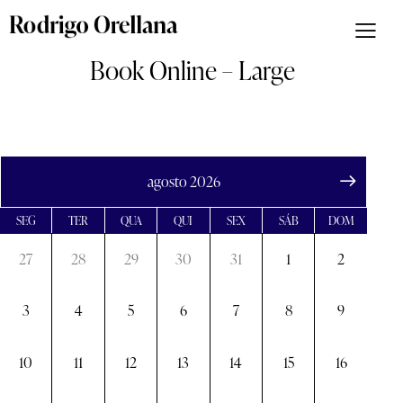
Book Online – Large
agosto 2026
SEG
TER
QUA
QUI
SEX
SÁB
DOM
27
28
29
30
31
1
2
3
4
5
6
7
8
9
10
11
12
13
14
15
16