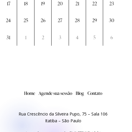
17
18
19
20
21
22
23
24
25
26
27
28
29
30
31
1
2
3
4
5
6
Home
Agende sua sessão
Blog
Contato
Rua Crescêncio da Silveira Pupo, 75 – Sala 106
Itatiba – São Paulo